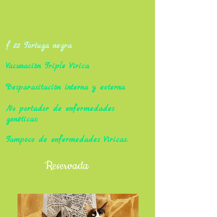
Arwen (Frida)
f 22 Tortuga negra
Vacunación Triple Vírica
Desparasitación interna y externa
No portador de enfermedades
genéticas:
Tampoco de enfermedades Víricas:
Reservada