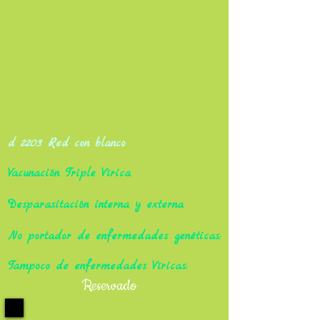
Paddy (Fuego)
d 2203 Red con blanco
Vacunación Triple Vírica
Desparasitación interna y externa
No portador de enfermedades genéticas:
Tampoco de enfermedades Víricas:
Reservado